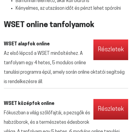
Bárhonnan elérhető, akár külföldről is
Kényelmes, az utazáson időt és pénzt lehet spórolni
WSET online tanfolyamok
WSET alapfok online
Részletek
Az első lépcső a WSET minősítéshez. A
tanfolyam egy 4 hetes, 5 modulos online
tanulási programra épül, amely során online oktatói segítség
is rendelkezésre áll.
WSET középfok online
Részletek
Fókuszban a világ szőlőfajtái, a pezsgők és
habzóborok, és a természetes édesborok
világa.
A tanfolyam egy 5 hetes, 6 modulos online tanulási