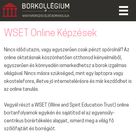
WSET Online Képzések
Nincs időd utazni, vagy egyszerűen csak pénzt spórolnál? Az
online oktatásnak köszönhetően otthonod kényelméből,
egyszerűen és könnyedén ismerkedhetsz a borok izgalmas
viliágával. Nincs másra szükséged, mint egy laptopra vagy
okostelefonra, illetve jó internetelérésre és már kezdődhet is
az online tanulás.
Vegyél részt a WSET (Wine and Spirit Education Trust) online
bortanfolyamok egyikén és sajátítsd el az egyensúly-
centrikus borértékelés alapjait, ismerd meg a világ fő
szőlőfajtáit és borrégiót.