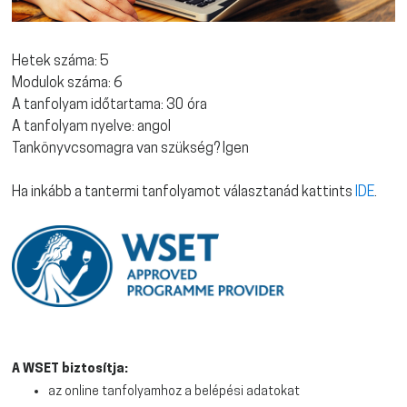
Hetek száma: 5
Modulok száma: 6
A tanfolyam időtartama: 30 óra
A tanfolyam nyelve: angol
Tankönyvcsomagra van szükség? Igen
Ha inkább a tantermi tanfolyamot választanád kattints
IDE
.
A WSET biztosítja:
az online tanfolyamhoz a belépési adatokat