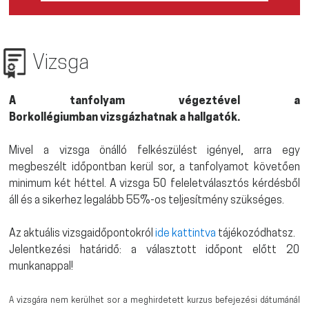
Vizsga
A tanfolyam végeztével a
Borkollégiumban vizsgázhatnak a hallgatók.
Mivel a vizsga önálló felkészülést igényel, arra egy
megbeszélt időpontban kerül sor, a tanfolyamot követően
minimum két héttel. A vizsga 50 feleletválasztós kérdésből
áll és a sikerhez legalább 55%-os teljesítmény szükséges.
Az aktuális vizsgaidőpontokról
ide kattintva
tájékozódhatsz.
Jelentkezési határidő: a választott időpont előtt 20
munkanappal!
A vizsgára nem kerülhet sor a meghirdetett kurzus befejezési dátumánál