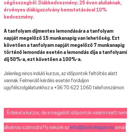
végösszegből. Diákkedvezmény: 25 éven aluliaknak,
érvényes diákigazolvány bemutatásával 10%
kedvezmény.
A tanfolyam díjmentes lemondására a tanfolyam
napját megelőző 15 munkanapig van lehetőség. Ezt
követően a tanfolyam napját megelőző 7 munkanapig
történő lemondás esetén a lemondás díja a tanfolyami
díj 50%-a, ezt követően a 100%-a.
Jelenleg nincs induló kurzus, az időpontok feltöltés alatt
vannak. Felmerülő kérdés esetén forduljon
ügyfélszolgálatunkhoz a +36 70 622 1060 telefonszámon.
Érdekel a kurzus, de a megjelölt időpontok valami miatt nem
alkalmas számodra? Írj nekünk az
info@borkollegium.hu
email