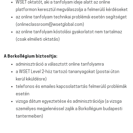
WSET oktatót, aki a tanfolyam ideje alatt az online
platformon keresztül megválaszolja a felmerülő kérdéseket
az online tanfolyam technikai problémái esetén segítséget
(onlineclassroom@wsetglobal.com)
az online tanfolyam kóstolási gyakorlatot nem tartalmaz
(csak elméleti oktatás)
A Borkollégium biztosítja:
adminisztráció a választott online tanfolyamra
a WSET Level 2-höz tartozó tananyagokat (postai úton
kerül kiküldésre)
telefonos és emailes kapcsolattartás felmerülő problémák
esetén
vizsga dátum egyeztetése és adminisztrációja (a vizsga
személyes megjelenéssel zajlik a Borkollégium budapesti
tantermeiben)