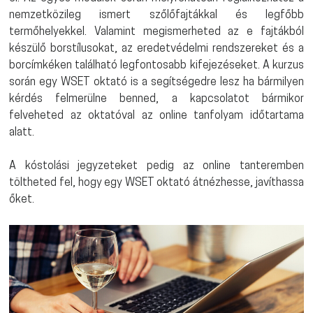
nemzetközileg ismert szőlőfajtákkal és legfőbb
termőhelyekkel. Valamint megismerheted az e fajtákból
készülő borstílusokat, az eredetvédelmi rendszereket és a
borcímkéken található legfontosabb kifejezéseket. A kurzus
során egy WSET oktató is a segítségedre lesz ha bármilyen
kérdés felmerülne benned, a kapcsolatot bármikor
felveheted az oktatóval az online tanfolyam időtartama
alatt.
A kóstolási jegyzeteket pedig az online tanteremben
töltheted fel, hogy egy WSET oktató átnézhesse, javíthassa
őket.