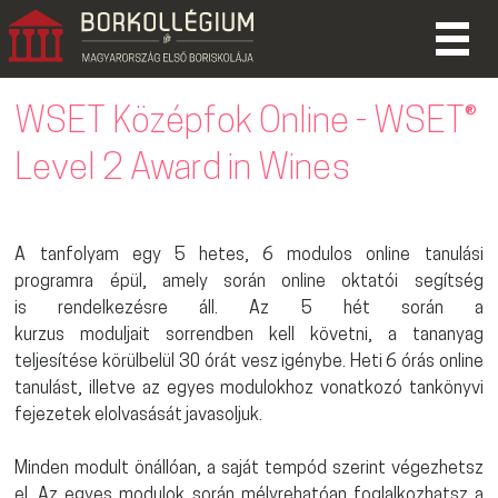
WSET Középfok Online - WSET®
Level 2 Award in Wines
A tanfolyam egy 5 hetes, 6 modulos online tanulási
programra épül, amely során online oktatói segítség
is rendelkezésre áll. Az 5 hét során a
kurzus moduljait sorrendben kell követni, a tananyag
teljesítése körülbelül 30 órát vesz igénybe. Heti 6 órás online
tanulást, illetve az egyes modulokhoz vonatkozó tankönyvi
fejezetek elolvasását javasoljuk.
Minden modult önállóan, a saját tempód szerint végezhetsz
el. Az egyes modulok során mélyrehatóan foglalkozhatsz a