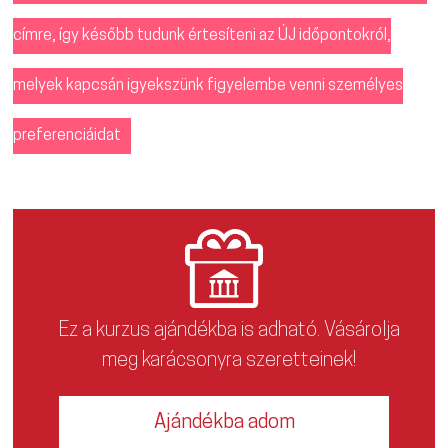
címre, így később tudunk értesíteni az ÚJ időpontokról,
melyek kapcsán igyekszünk figyelembe venni személyes
preferenciáidat
Ez a kurzus ajándékba is adható. Vásárolja
meg karácsonyra szeretteinek!
Ajándékba adom