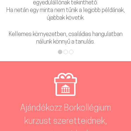
egyedülállónak tekinthető.
Ha netán egy minta nem tűnik a legjobb példának,
újabbak követik.
Kellemes környezetben, családias hangulatban
nálunk könnyű a tanulás.
Ajándékozz Borkollégium
kurzust szeretteidnek,