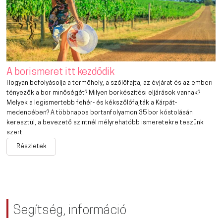
A borismeret itt kezdődik
Hogyan befolyásolja a termőhely, a szőlőfajta, az évjárat és az emberi
tényezők a bor minőségét? Milyen borkészítési eljárások vannak?
Melyek a legismertebb fehér- és kékszőlőfajták a Kárpát-
medencében? A többnapos bortanfolyamon 35 bor kóstolásán
keresztül, a bevezető szintnél mélyrehatóbb ismeretekre teszünk
szert.
Részletek
Segítség, információ