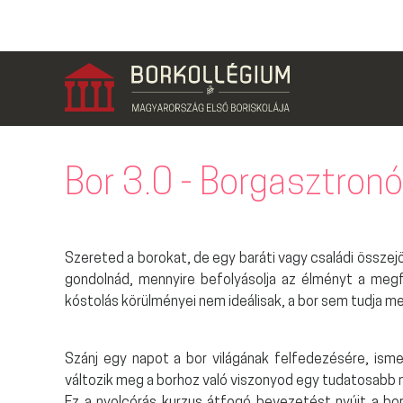
Bor 3.0 - Borgasztron
Szereted a borokat, de egy baráti vagy családi összejö
gondolnád, mennyire befolyásolja az élményt a megfe
kóstolás körülményei nem ideálisak, a bor sem tudja me
Szánj egy napot a bor világának felfedezésére, isme
változik meg a borhoz való viszonyod egy tudatosabb 