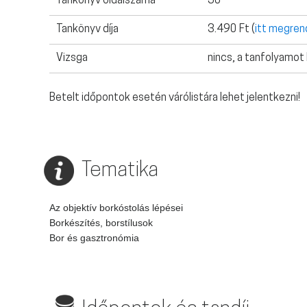
Tankönyv oldalszáma
50
Tankönyv díja
3.490 Ft (
itt megren
Vizsga
nincs, a tanfolyamot
Betelt időpontok esetén várólistára lehet jelentkezni!
Tematika
Az objektív borkóstolás lépései
Borkészítés, borstílusok 
Bor és gasztronómia 