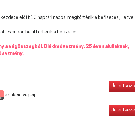
ezdete előtt 15 naptári nappal megtörténik a befizetés, illetve
l 15 napon belül történik a befizetés.
y a végösszegből. Diákkedvezmény: 25 éven aluliaknak,
edvezmény.
Jelentkez
0
az akció végéig
rc
Jelentkez