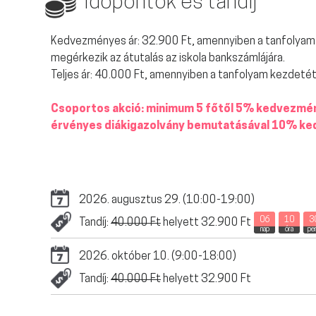
Időpontok és tandíj
Kedvezményes ár: 32.900 Ft, amennyiben a tanfolyam k
megérkezik az átutalás az iskola bankszámlájára.
Teljes ár: 40.000 Ft, amennyiben a tanfolyam kezdetétő
Csoportos akció: minimum 5 főtől 5% kedvezmén
érvényes diákigazolvány bemutatásával 10% k
2026. augusztus 29. (10:00-19:00)
06
10
3
Tandíj:
40.000 Ft
helyett 32.900 Ft
nap
óra
pe
2026. október 10. (9:00-18:00)
Tandíj:
40.000 Ft
helyett 32.900 Ft