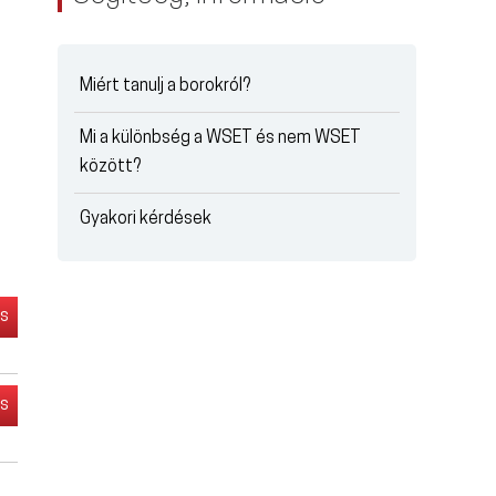
Miért tanulj a borokról?
Mi a különbség a WSET és nem WSET
között?
Gyakori kérdések
és
és