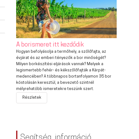
A borismeret itt kezdődik
Hogyan befolyásolja a termőhely, a szőlőfajta, az
évjárat és az emberi tényezők a bor minőségét?
Milyen borkészítési eljárások vannak? Melyek a
legismertebb fehér- és kékszőlőfajták a Kárpát-
medencében? A többnapos bortanfolyamon 35 bor
kóstolásán keresztül, a bevezető szintnél
mélyrehatóbb ismeretekre teszünk szert.
Részletek
Segítség, információ