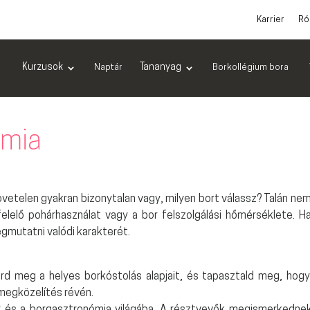
Karrier
Ró
Kurzusok
Tananyag
Naptár
Borkollégium bora
ómia
vetelen gyakran bizonytalan vagy, milyen bort válassz? Talán nem
lelő pohárhasználat vagy a bor felszolgálási hőmérséklete. H
gmutatni valódi karakterét.
rd meg a helyes borkóstolás alapjait, és tapasztald meg, hog
megközelítés révén.