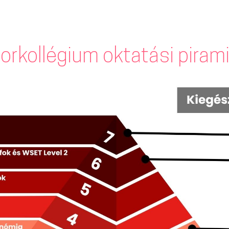
orkollégium oktatási piram