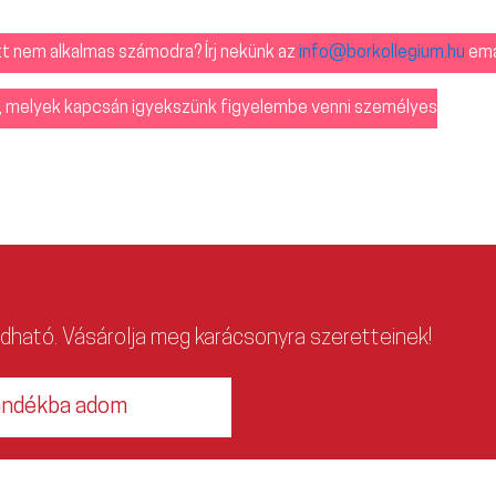
att nem alkalmas számodra? Írj nekünk az
info@borkollegium.hu
ema
ól, melyek kapcsán igyekszünk figyelembe venni személyes
adható. Vásárolja meg karácsonyra szeretteinek!
ándékba adom