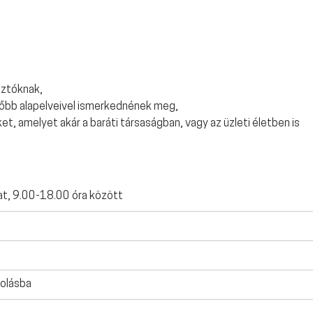
ztóknak,
 főbb alapelveivel ismerkednének meg,
et, amelyet akár a baráti társaságban, vagy az üzleti életben is
at, 9.00-18.00 óra között
olásba