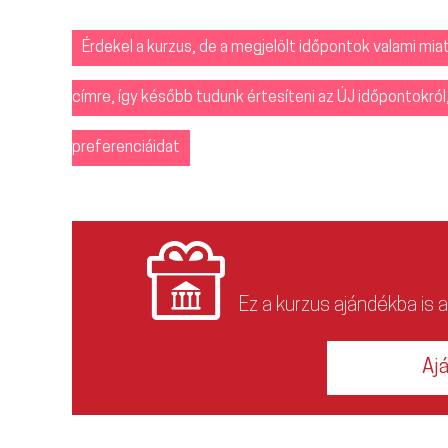
Érdekel a kurzus, de a megjelölt időpontok valami mi
címre, így később tudunk értesíteni az ÚJ időpontokr
preferenciáidat
Ez a kurzus ajándékba is 
Aj