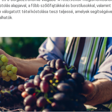
r és a borgasztronómia világába. A résztvevők megismerkedne
lás alapjaival, a főbb szőlőfajtákkal és borstílusokkal, valamint
n válogatott tétel kóstolása teszi teljessé, amelyek segítségéve
lhatók.