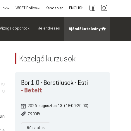
lunk
WSET Policy
Kapcsolat
ENGLISH
Vizsgaidőpontok
Jelentkezés
Ajándékutalvány
Közelgő kurzusok
Bor 1.0 - Borstílusok - Esti
 is
- Betelt
a a
2026. augusztus 13. (18:00-20:00)
7.900 Ft
yan
Részletek