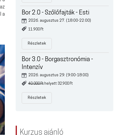
k a
 az
Bor 2.0 - Szőlőfajták - Esti
l a
2026. augusztus 27. (18:00-22:00)
11.900 Ft
Részletek
Bor 3.0 - Borgasztronómia -
Intenzív
2026. augusztus 29. (9:00-18:00)
40.000 Ft
helyett 32.900 Ft
Részletek
Kurzus ajánló