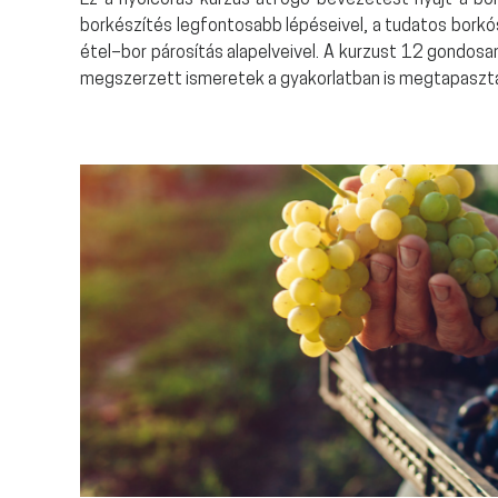
Ez a nyolcórás kurzus átfogó bevezetést nyújt a bo
borkészítés legfontosabb lépéseivel, a tudatos borkósto
étel–bor párosítás alapelveivel. A kurzust 12 gondosa
megszerzett ismeretek a gyakorlatban is megtapaszta