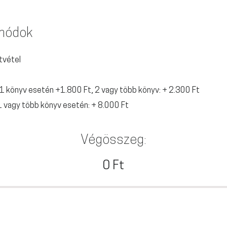
 módok
tvétel
 1 könyv esetén +1.800 Ft, 2 vagy több könyv: + 2.300 Ft
 1 vagy több könyv esetén: + 8.000 Ft
Végösszeg:
0 Ft