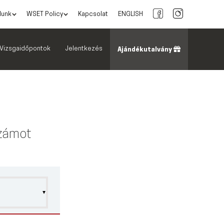
lunk
WSET Policy
Kapcsolat
ENGLISH
Vizsgaidőpontok
Jelentkezés
Ajándékutalvány
számot