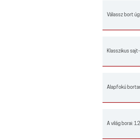
Válassz bort úg
Klasszikus sajt
Alapfokú borta
A világ borai:
12