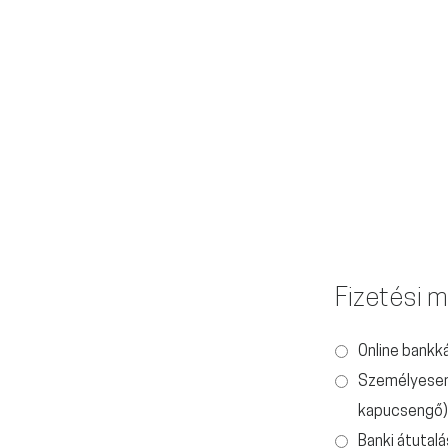
Fizetési 
Online bankk
Személyesen 
kapucsengő)
Banki átutalá