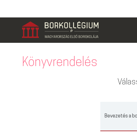
Könyvrendelés
Válas
Bevezetés a bo