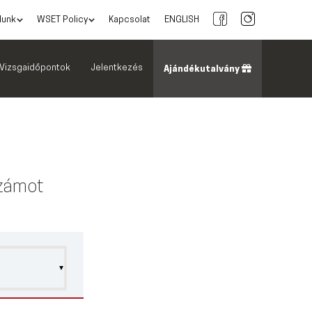
lunk
WSET Policy
Kapcsolat
ENGLISH
Vizsgaidőpontok
Jelentkezés
Ajándékutalvány
számot