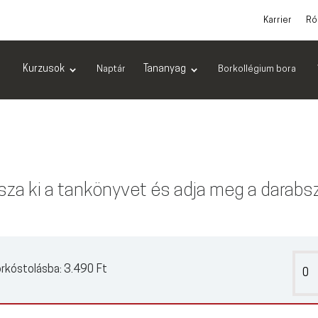
Karrier
Ró
Kurzusok
Tananyag
Naptár
Borkollégium bora
sza ki a tankönyvet és adja meg a darab
rkóstolásba:
3.490 Ft