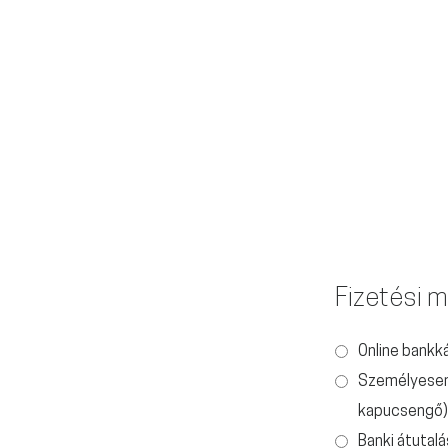
Fizetési 
Online bankk
Személyesen 
kapucsengő)
Banki átutalá