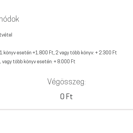
 módok
tvétel
 1 könyv esetén +1.800 Ft, 2 vagy több könyv: + 2.300 Ft
 1 vagy több könyv esetén: + 8.000 Ft
Végösszeg:
0 Ft