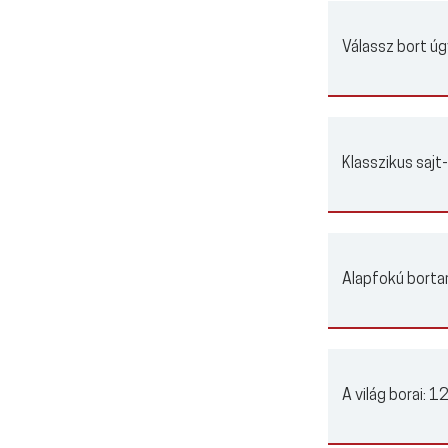
Válassz bort úg
Klasszikus sajt
Alapfokú borta
A világ borai:
12