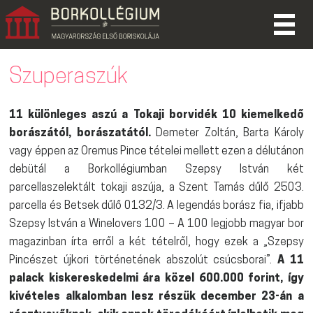
Szuperaszúk
11 különleges aszú a Tokaji borvidék 10 kiemelkedő
borászától, borászatától.
Demeter Zoltán, Barta Károly
vagy éppen az Oremus Pince tételei mellett ezen a délutánon
debütál a Borkollégiumban Szepsy István két
parcellaszelektált tokaji aszúja, a Szent Tamás dűlő 2503.
parcella és Betsek dűlő 0132/3. A legendás borász fia, ifjabb
Szepsy István a Winelovers 100 – A 100 legjobb magyar bor
magazinban írta erről a két tételről, hogy ezek a „Szepsy
Pincészet újkori történetének abszolút csúcsborai”.
A 11
palack kiskereskedelmi ára közel 600.000 forint, így
kivételes alkalomban lesz részük december 23-án a