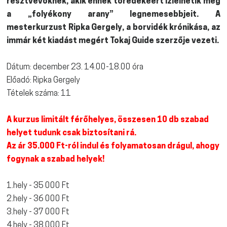
résztvevőknek, akik ennek töredékéért ízlelhetik meg
a „folyékony arany” legnemesebbjeit. A
mesterkurzust Ripka Gergely, a borvidék krónikása, az
immár két kiadást megért Tokaj Guide szerzője vezeti.
Dátum: december 23. 14.00-18.00 óra
Előadó: Ripka Gergely
Tételek száma: 11
A kurzus limitált férőhelyes, összesen 10 db szabad
helyet tudunk csak biztosítani rá.
Az ár 35.000 Ft-ról indul és folyamatosan drágul, ahogy
fogynak a szabad helyek!
1.hely - 35 000 Ft
2.hely - 36 000 Ft
3.hely - 37 000 Ft
4.hely - 38 000 Ft