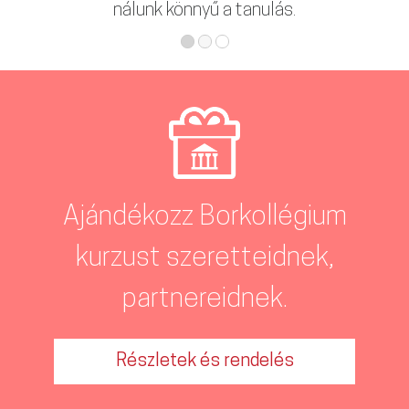
Ajándékozz Borkollégium
kurzust szeretteidnek,
partnereidnek.
Részletek és rendelés