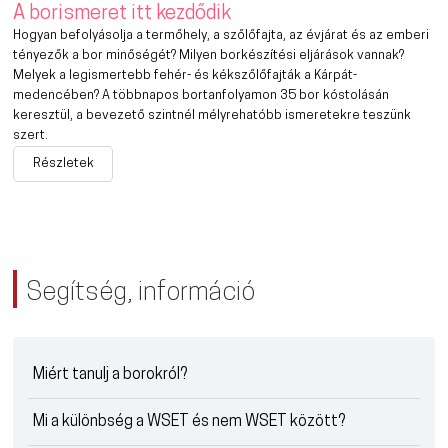
A borismeret itt kezdődik
Hogyan befolyásolja a termőhely, a szőlőfajta, az évjárat és az emberi
tényezők a bor minőségét? Milyen borkészítési eljárások vannak?
Melyek a legismertebb fehér- és kékszőlőfajták a Kárpát-
medencében? A többnapos bortanfolyamon 35 bor kóstolásán
keresztül, a bevezető szintnél mélyrehatóbb ismeretekre teszünk
szert.
Részletek
Segítség, információ
Miért tanulj a borokról?
Mi a különbség a WSET és nem WSET között?