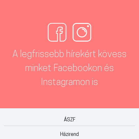
A legfrissebb hírekért kövess
minket Facebookon és
Instagramon is
ÁSZF
Házirend