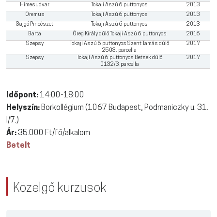
Hímesudvar
Tokaji Aszú 6 puttonyos
2013
Oremus
Tokaji Aszú 6 puttonyos
2013
Sajgó Pincészet
Tokaji Aszú 6 puttonyos
2013
Barta
Öreg Király dűlő Tokaji Aszú 6 puttonyos
2016
Szepsy
Tokaji Aszú 6 puttonyos Szent Tamás dűlő
2017
2503. parcella
Szepsy
Tokaji Aszú 6 puttonyos Betsek dűlő
2017
0132/3.parcella
Időpont:
14:00-18:00
Helyszín:
Borkollégium (1067 Budapest, Podmaniczky u. 31.
I/7.)
Ár:
35.000 Ft/fő/alkalom
Betelt
Közelgő kurzusok