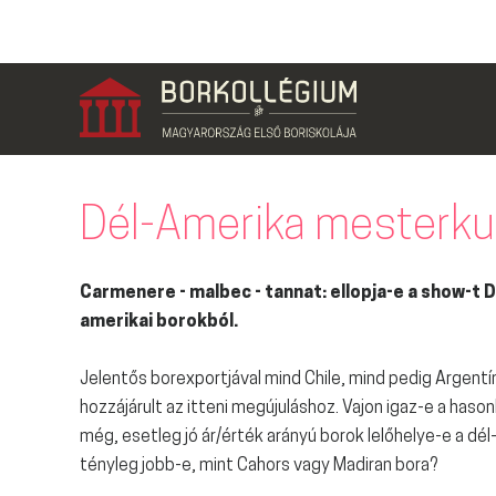
Dél-Amerika mesterku
Carmenere - malbec - tannat: ellopja-e a show-t D
amerikai borokból.
Jelentős borexportjával mind Chile, mind pedig Argentín
hozzájárult az itteni megújuláshoz. Vajon igaz-e a hason
még, esetleg jó ár/érték arányú borok lelőhelye-e a dél
tényleg jobb-e, mint Cahors vagy Madiran bora?