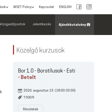
lunk
WSET Policy
Kapcsolat
ENGLISH
Vizsgaidőpontok
Jelentkezés
Ajándékutalvány
Közelgő kurzusok
Bor 1.0 - Borstílusok - Esti
- Betelt
2026. augusztus 13. (18:00-20:00)
ak
7.900 Ft
Részletek