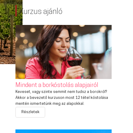
Kurzus ajánló
Mindent a borkóstolás alapjairól
Keveset, vagy szinte semmit nem tudsz a borokról?
Akkor a bevezető kurzuson most 12 tétel kóstolása
mentén ismertetünk meg az alapokkal.
Részletek