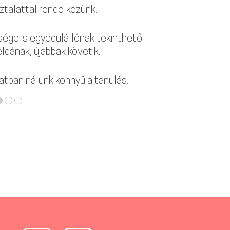
ztalattal rendelkezünk.
ége is egyedülállónak tekinthető.
ldának, újabbak követik.
atban nálunk könnyű a tanulás.