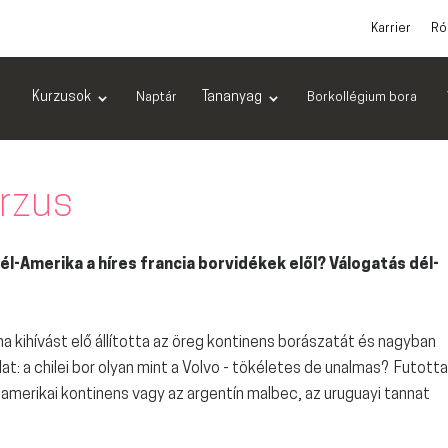
Karrier
Ró
Kurzusok
Tananyag
Naptár
Borkollégium bora
rzus
él-Amerika a híres francia borvidékek elől? Válogatás dél-
a kihívást elő állította az öreg kontinens borászatát és nagyban
lat: a chilei bor olyan mint a Volvo - tökéletes de unalmas? Futott
-amerikai kontinens vagy az argentín malbec, az uruguayi tannat