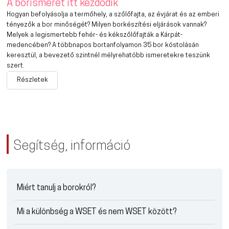
A borismeret itt kezdődik
Hogyan befolyásolja a termőhely, a szőlőfajta, az évjárat és az emberi
tényezők a bor minőségét? Milyen borkészítési eljárások vannak?
Melyek a legismertebb fehér- és kékszőlőfajták a Kárpát-
medencében? A többnapos bortanfolyamon 35 bor kóstolásán
keresztül, a bevezető szintnél mélyrehatóbb ismeretekre teszünk
szert.
Részletek
Segítség, információ
Miért tanulj a borokról?
Mi a különbség a WSET és nem WSET között?