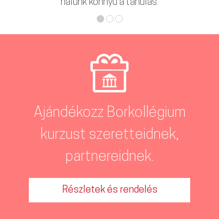
nálunk könnyű a tanulás.
Ajándékozz Borkollégium
kurzust szeretteidnek,
partnereidnek.
Részletek és rendelés