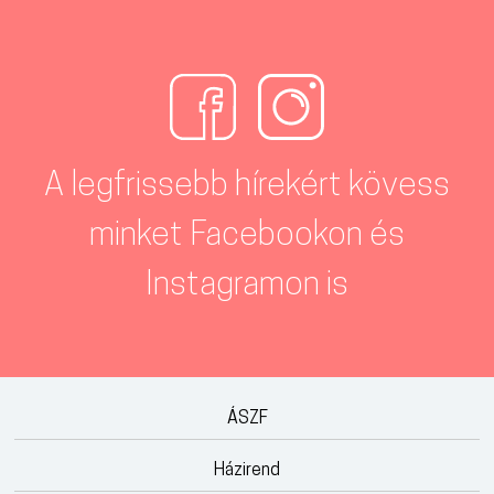
A legfrissebb hírekért kövess
minket Facebookon és
Instagramon is
ÁSZF
Házirend