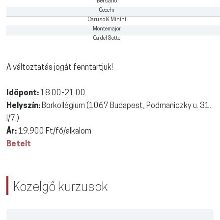
Bersano
Cecchi
Caruso & Minini
Montemajor
Ca del Sette
A változtatás jogát fenntartjuk!
Időpont:
18:00-21:00
Helyszín:
Borkollégium (1067 Budapest, Podmaniczky u. 31.
I/7.)
Ár:
19.900 Ft/fő/alkalom
Betelt
Közelgő kurzusok