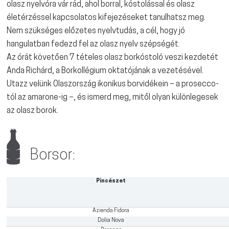
olasz nyelvóra vár rád, ahol borral, kóstolással és olasz
életérzéssel kapcsolatos kifejezéseket tanulhatsz meg.
Nem szükséges előzetes nyelvtudás, a cél, hogy jó
hangulatban fedezd fel az olasz nyelv szépségét.
Az órát követően 7 tételes olasz borkóstoló veszi kezdetét
Anda Richárd, a Borkollégium oktatójának a vezetésével.
Utazz velünk Olaszország ikonikus borvidékein – a prosecco-
tól az amarone-ig –, és ismerd meg, mitől olyan különlegesek
az olasz borok.
Borsor:
Pincészet
Azienda Fidora
Dolia Nova