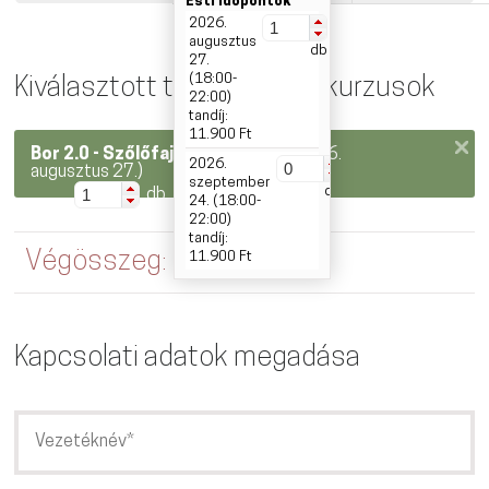
Esti időpontok
2026.
augusztus
db
27.
(18:00-
Kiválasztott tanfolyamok, kurzusok
22:00)
tandíj:
11.900 Ft
Bor 2.0 - Szőlőfajták
(Esti kurzus 2026.
2026.
augusztus 27.)
szeptember
db
db
24. (18:00-
22:00)
tandíj:
Végösszeg:
11.900 Ft
11.900 Ft
Kapcsolati adatok megadása