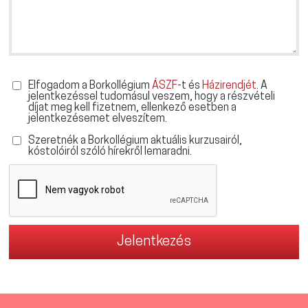
Elfogadom a Borkollégium
ÁSZF
-t és
Házirendjét
. A
jelentkezéssel tudomásul veszem, hogy a részvételi
díjat meg kell fizetnem, ellenkező esetben a
jelentkezésemet elveszítem.
Szeretnék a Borkollégium aktuális kurzusairól,
kóstolóiról szóló hírekről lemaradni.