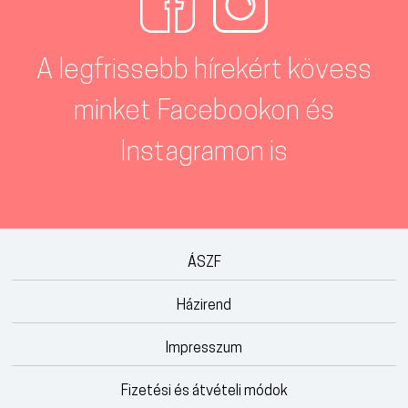
A legfrissebb hírekért kövess
minket Facebookon és
Instagramon is
ÁSZF
Házirend
Impresszum
Fizetési és átvételi módok