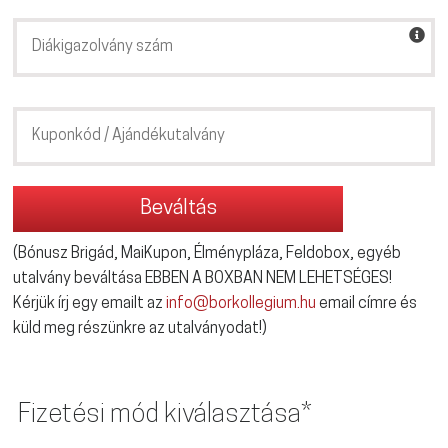
(Bónusz Brigád, MaiKupon, Élménypláza, Feldobox, egyéb
utalvány beváltása EBBEN A BOXBAN NEM LEHETSÉGES!
Kérjük írj egy emailt az
info@borkollegium.hu
email címre és
küld meg részünkre az utalványodat!)
Fizetési mód kiválasztása*