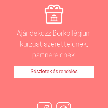
Ajándékozz Borkollégium
kurzust szeretteidnek,
partnereidnek.
Részletek és rendelés