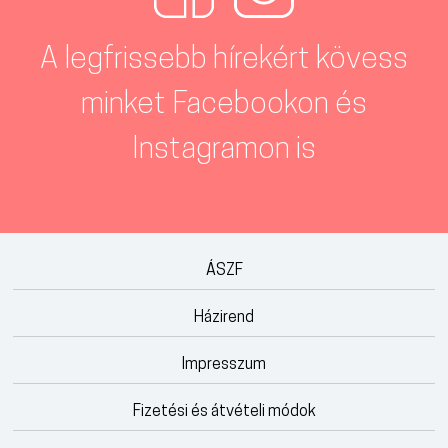
A legfrissebb hírekért kövess
minket Facebookon és
Instagramon is
ÁSZF
Házirend
Impresszum
Fizetési és átvételi módok