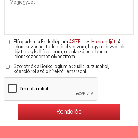
Elfogadom a Borkollégium
ÁSZF
-t és
Házirendjét
. A
jelentkezéssel tudomásul veszem, hogy a részvételi
díjat meg kell fizetnem, ellenkező esetben a
jelentkezésemet elveszítem.
Szeretnék a Borkollégium aktuális kurzusairól,
kóstolóiról szóló hírekről lemaradni.