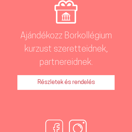
Ajándékozz Borkollégium
kurzust szeretteidnek,
partnereidnek.
Részletek és rendelés